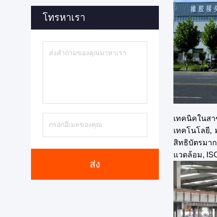
โทรหาเรา
เทคนิคในสา
เทคโนโลยี, ม
สิทธิบัตรมา
แวดล้อม, I
ส่ง