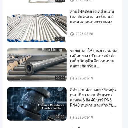
2026-04-27
สายไฟที่ติดยางเคมี สแตน
เลส สแตนเลส คาร์บอนส
แตนเลส ทนต่อการบดสูง
ท่อยาง
2026-03-26
00:24
en
ระยะเวลาใช้งานยาว ท่อท่อ
เคลือบยาง ปรับแต่งผนังท่อ
เหล็ก วัสดุตัวเลือก ทนทาน
ต่อการกัดกร่อน
อุตสาหกรรม
ท่อยาง
00:20
2026-03-19
สีดํา สายต่อยางยางยืดหยุ่น
กลมเดียว ความต้านทาน
แรงกด 6 ถึง 40 บาร์ PN6
PN40 ทนทานและสําหรับ
ระบบท่ออุตสาหกรรม
ข้อต่อยางยืดหยุ่นทรงกลมเดี่ยว
07:22
2026-03-19