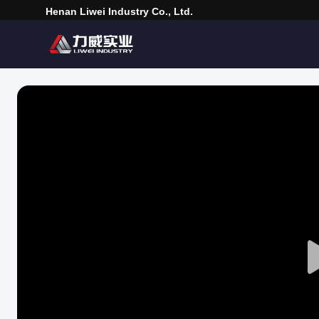
Henan Liwei Industry Co., Ltd.