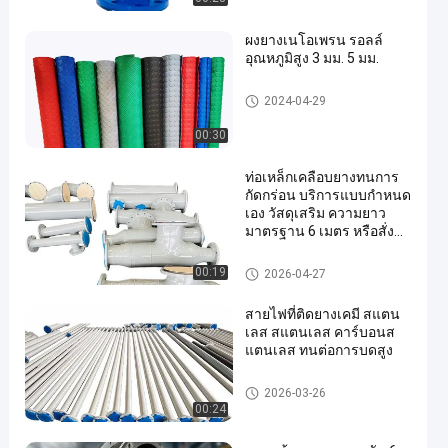
ผงยางเนโอเพรน รอลล์
อุณหภูมิสูง 3 มม. 5 มม.
แผ่นยาง
2024-04-29
00:30
ท่อเหล็กเคลือบยางทนการ
กัดกร่อน บริการแบบกำหนด
เอง วัสดุเสริม ความยาว
มาตรฐาน 6 เมตร หรือสั่งทำ
พิเศษเพื่อความทนทาน
ท่อยาง
00:19
2026-04-27
สายไฟที่ติดยางเคมี สแตน
เลส สแตนเลส คาร์บอนส
แตนเลส ทนต่อการบดสูง
ท่อยาง
2026-03-26
00:24