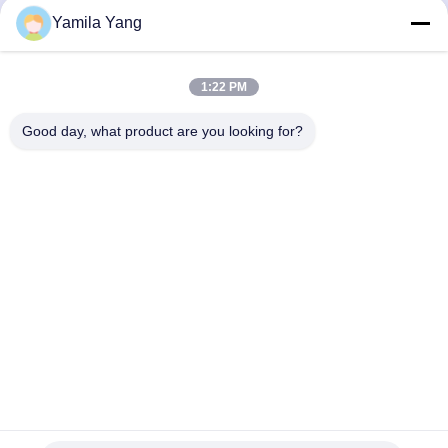
Yamila Yang
ส่ง
1:22 PM
Good day, what product are you looking for?
Henan Liwei Industry Co., Ltd.
liweigroup2021@163.com
86-0371-6892-1527
179 ถนน Zhongxin, เชียงโจว, เฮนาน, จีน
จีน คุณภาพดี ข้อต่อยางยืดหยุ่นทรงกลมเดี่ยว ผู้จัดจํา