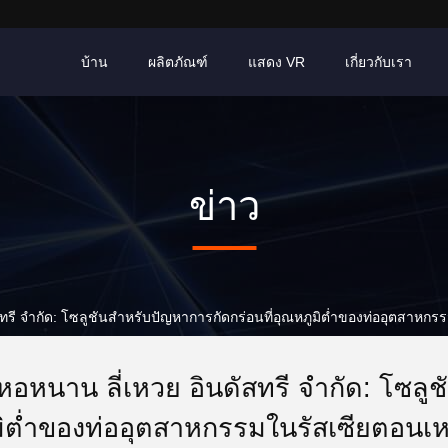
บ้าน
ผลิตภัณฑ์
แสดง VR
เกี่ยวกับเรา
ข่าว
นดัสทรี จำกัด: โซลูชันสำหรับปัญหาการกัดกร่อนที่อุณหภูมิต่ำของท่ออุตสาหก
เหอหนาน ลี่เหวย อินดัสทรี จำกัด: โซลู
มิต่ำของท่ออุตสาหกรรมในรัสเซียตอนเห