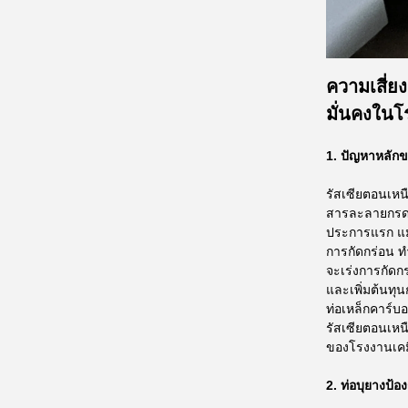
ความเสี่ย
มั่นคงในโ
1. ปัญหาหลักข
รัสเซียตอนเหน
สารละลายกรด-
ประการแรก แม้
การกัดกร่อน ท
จะเร่งการกัดก
และเพิ่มต้นทุ
ท่อเหล็กคาร์บ
รัสเซียตอนเห
ของโรงงานเคมี
2. ท่อบุยางป้อ