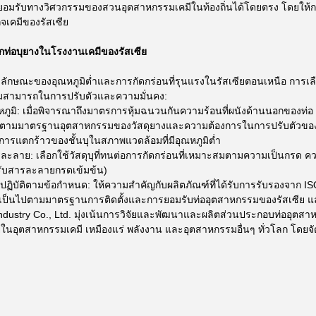
มรับทางวิศวกรรมของสวนอุตสาหกรรมเคมีในท้องถิ่นได้โดยตรง โดยให้การสน
จเคมีของรัสเซีย
ือกท่อบุยางในโรงงานเคมีของรัสเซีย
งลักษณะของอุณหภูมิต่ำและการกัดกร่อนที่รุนแรงในรัสเซียตอนเหนือ การเลือก
สามารถในการปรับตัวและความมั่นคง:
หภูมิ: เมื่อพิจารณาถึงมาตรการหุ้มฉนวนกันความร้อนที่ผนังด้านนอกของท่อ
รงตามมาตรฐานอุตสาหกรรมของวัสดุยางและความต้องการในการปรับตัวของส
รแตกร้าวของชั้นบุในสภาพแวดล้อมที่มีอุณหภูมิต่ำ
ละลาย: เลือกใช้วัสดุบุที่ทนต่อการกัดกร่อนที่เหมาะสมตามความเป็นกรด คว
รับสารละลายกรดเข้มข้น)
ปฏิบัติตามข้อกำหนด: ให้ความสำคัญกับผลิตภัณฑ์ที่ได้รับการรับรองจาก IS
จว่าเป็นไปตามมาตรฐานการติดตั้งและการยอมรับท่ออุตสาหกรรมของรัสเซีย
ndustry Co., Ltd. มุ่งเน้นการวิจัยและพัฒนาและผลิตส่วนประกอบท่ออุต
ในอุตสาหกรรมเคมี เหมืองแร่ พลังงาน และอุตสาหกรรมอื่นๆ ทั่วโลก โดยจัด