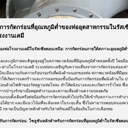
งการกัดกร่อนที่อุณหภูมิต่ำของท่ออุตสาหกรรมในรัสเซ
รงงานเคมี
องท่อโรงงานเคมีในรัสเซียตอนเหนือ: การกัดกร่อนภายใต้สภาวะอุณหภูมิต่
ือและภูมิภาคละติจูดสูงอยู่ในสภาพแวดล้อมที่มีอุณหภูมิต่ำตลอดทั้งปี โ
ด่างในโรงงานเคมี ระบบท่อจะเผชิญกับความเสี่ยงจากการกัดกร่อนสองเท่
จะมีฉนวนกันความร้อนรองรับที่ผนังด้านนอกของท่อ สภาพแวดล้อมที่มีอุณ
ำให้เกิดการแตกร้าวและการลอกของชั้นป้องกันการกัดกร่อนที่ผนังด้านใน 
ร่อนด้วยไฟฟ้าของวัสดุฐานท่อโลหะ ทำให้ผนังบางลงและเกิดการรั่วไหล ซึ
นการบำรุงรักษาเมื่อหยุดทำงานและความเสี่ยงด้านความปลอดภัย
อนแบบดั้งเดิมหรือท่อป้องกันการกัดกร่อนทั่วไปปรับให้เข้ากับสภาวะการทำง
นือได้ยาก และมีแนวโน้มที่จะล้มเหลวในระยะสั้น ซึ่งไม่สามารถตอบสนอ
 กลายเป็นปัญหาหลักสำหรับวิสาหกิจเคมีในท้องถิ่นในการเลือกท่อ
งกันการกัดกร่อน: โซลูชันหลักสำหรับการกัดกร่อนที่อุณหภูมิต่ำในรัสเซียตอ