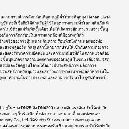
บสถานการณ์การกัดกร่อนที่อุณหภูมิต่ำในละติจูดสูง Henan Liwei
ลูชันท่อที่เชื่อถือได้สำหรับผู้ใช้ในอุตสาหกรรมทั่วโลก ผลิตภัณฑ์
ซ์ด้วยแม่พิมพ์ครั้งเดียวเพื่อให้เกิดการยึดเกาะระหว่างชั้นบุ
องกันการกัดกร่อนในสภาพแวดล้อมที่มีอุณหภูมิต่ำ
ร้างจริงของการหุ้มฉนวนกันความร้อนที่ผนังด้านนอกของท่อ
่ำและยางฟลูออรีน วัสดุเหล่านี้สามารถปรับให้เข้ากับความต้องการ
ละยังคงรักษาความยืดหยุ่นและความเหนียวที่ดีในสภาพแวดล้อม
องชั้นบุที่เกิดจากความแตกต่างของอุณหภูมิ ในขณะเดียวกัน วัสดุ
ารเคมีและวัสดุฐานโลหะได้อย่างมีประสิทธิภาพ บล็อกการ
นประสิทธิภาพวัสดุยางและสภาวะการทำงานทางอุตสาหกรรมใน
รอุตสาหกรรมในต่างประเทศ และสามารถจัดหาโซลูชันที่ตรงเป้า
d. อยู่ในช่วง DN25 ถึง DN4200 และระดับแรงดันปรับให้เข้ากับ
่างๆ ในรัสเซีย ทั้งท่อกรด-ด่างขนาดเล็กและท่อขนส่ง
Industry Co., Ltd. ได้รับการรับรองระบบการจัดการคุณภาพ
อของโครงการอุตสาหกรรมของรัสเซีย และสามารถปรับให้เข้ากับ