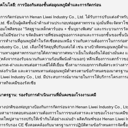
ทคโนโลยี: การป้องกันสองชั้นต่ออุณหภูมิต่ำและการกัดกร่อน
ันการกัดกร่อนจาก Henan Liwei Industry Co., Ltd. ได้รับการปรับแต่งสำหรั
Ltd. ซึ่งเป็นผู้ผลิตชั้นนำด้านส่วนประกอบท่ออุตสาหกรรม มุ่งมั่นที่จะจัดหาโซ
อมโพสิตของ "วัสดุฐานเหล็กคาร์บอน + ชั้นบุยางพิเศษ" และกระบวนการวัลคาไน
ยไม่มีช่องว่าง ขจัดอันตรายที่ซ่อนอยู่ของการลอกและการแยกชั้นของชั้นป้
รทำงานที่อุณหภูมิต่ำในรัสเซียตอนเหนือ ร่วมกับความต้องการในการก่อส
dustry Co., Ltd. เลือกใช้วัสดุบุที่ปรับแต่งได้ เช่น ยางบิวทิลทนอุณหภูมิต
านทางอุตสาหกรรมภายใต้สภาพอากาศหนาวเย็นในท้องถิ่นได้อย่างมั่นคง แ
่ำ (หลังจากรองรับฉนวนกันความร้อนที่ผนังด้านนอก) หลีกเลี่ยงการแตกร้าวข
ทนกรด-ด่างและทนต่อสารเคมีได้ดีเยี่ยม ซึ่งสามารถแยกการสัมผัสระหว่างส
หล่งกำเนิด และความทนทานต่ออุณหภูมิต่ำตรงตามข้อกำหนดของมาตรฐา
n Liwei Industry Co., Ltd. มีประสบการณ์มากมายในการให้บริการโครงกา
าหกิจเคมีของรัสเซีย
มาตรฐาน: รองรับการดำเนินงานที่มั่นคงของโรงงานเคมี
กลางปกติของท่อบุยางป้องกันการกัดกร่อนจาก Henan Liwei Industry Co., Lt
่งสามารถตอบสนองความต้องการในการขนส่งสารละลายของโรงงานเคมีขนาดต
นาดใหญ่สามารถปรับให้เข้ากันได้อย่างแม่นยำ ผลิตภัณฑ์ของ Henan Liwei 
ารรับรอง CE ซึ่งสอดคล้องกับมาตรฐานการปฏิบัติตามข้อกำหนดการจัดซื้