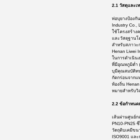
2.1 วัสดุและเ
ท่อบุยางป้องก
Industry Co., 
ใช้โครงสร้างค
และวัสดุฐานโด
สำหรับสภาวะกา
Henan Liwei In
ในการดำเนินง
ที่มีอุณหภูมิต
บุมีคุณสมบัติ
กัดกร่อนจากแ
ท้องถิ่น Hena
หมายสำหรับวิส
2.2 ข้อกำหนด
เส้นผ่านศูนย์
PN10-PN25 ซึ
วัตถุดิบเคมีข
ISO9001 และก