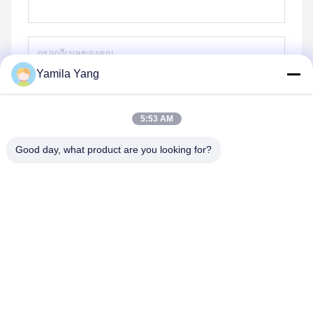
Yamila Yang
ส่ง
5:53 AM
Good day, what product are you looking for?
Henan Liwei Industry Co., Ltd.
liweigroup2021@163.com
86-0371-6892-1527
179 ถนน Zhongxin, เชียงโจว, เฮนาน, จีน