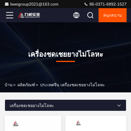
liweigroup2021@163.com
86-0371-6892-1527
สนุกสนาน
เครื่องชดเชยยางไม่โลหะ
บ้าน
>
ผลิตภัณฑ์
>
ประเทศจีน เครื่องชดเชยยางไม่โลหะ
เครื่องชดเชยยางไม่โลหะ