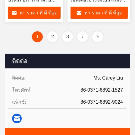
ควบคุมอุณหภูมิและการ
มีการรับรอง CO
หา ราคา ที่ ดี ที่สุด
หา ราคา ที่ ดี ที่สุด
สั่น
1
2
3
ติดต่อ
ติดต่อ:
Ms. Carey Liu
โทรศัพท์:
86-0371-6892-1527
แฟ็กซ์:
86-0371-6892-9024