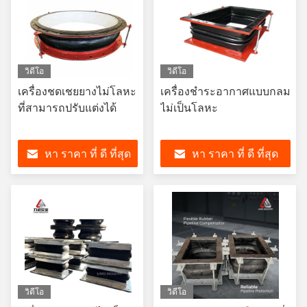
วิดีโอ
วิดีโอ
เครื่องชดเชยยางไม่โลหะ
เครื่องชําระอากาศแบบกลม
ที่สามารถปรับแต่งได้
ไม่เป็นโลหะ
หา ราคา ที่ ดี ที่สุด
หา ราคา ที่ ดี ที่สุด
วิดีโอ
วิดีโอ