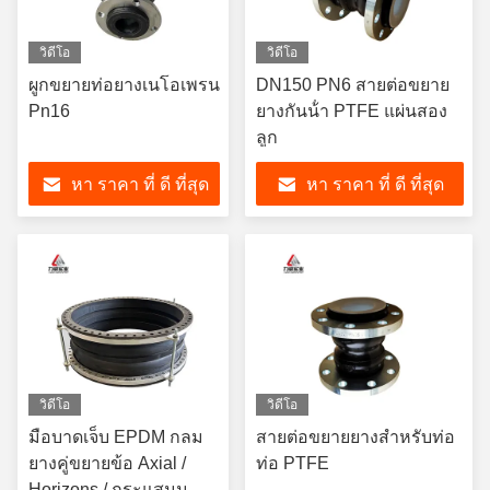
วิดีโอ
วิดีโอ
ผูกขยายท่อยางเนโอเพรน
DN150 PN6 สายต่อขยาย
Pn16
ยางกันน้ํา PTFE แผ่นสอง
ลูก
หา ราคา ที่ ดี ที่สุด
หา ราคา ที่ ดี ที่สุด
วิดีโอ
วิดีโอ
มือบาดเจ็บ EPDM กลม
สายต่อขยายยางสําหรับท่อ
ยางคู่ขยายข้อ Axial /
ท่อ PTFE
Horizons / กระแสมุม