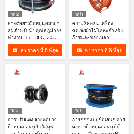
วิดีโอ
วิดีโอ
สายต่อยางยืดหยุ่นหลายก
ความยืดหยุ่น เครื่อง
ลมสําหรับน้ํา อุณหภูมิการ
ชดเชยผ้าไม่โลหะสําหรับ
ทํางาน -15C-80C -30C-
ก๊าซและของเหลว
150C ในราคาถูก
อุตสาหกรรม
หา ราคา ที่ ดี ที่สุด
หา ราคา ที่ ดี ที่สุด
วิดีโอ
วิดีโอ
การปรับแต่ง สายต่อยาง
การออกแบบข้อเสนอ สาย
ยืดหยุ่นกลมคู่กับวัสดุฟ
ต่อยางยืดหยุ่นกลมคู่ที่มี
ลานจ์เหล็กคาร์บอน
การลดเสียงและการปรับ