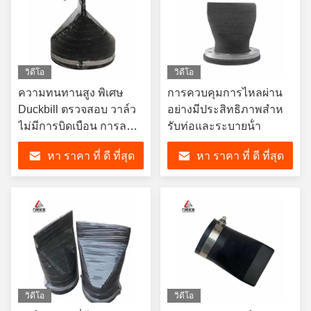
วิดีโอ
วิดีโอ
ความทนทานสูง พิเศษ
การควบคุมการไหลผ่าน
Duckbill ตรวจสอบ วาล์ว
อย่างมีประสิทธิภาพสําห
ไม่มีการบิดเบือน การลด
รับท่อและระบายน้ํา
เสียง
หา ราคา ที่ ดี ที่สุด
หา ราคา ที่ ดี ที่สุด
วิดีโอ
วิดีโอ