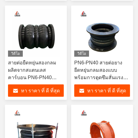
วิดีโอ
วิดีโอ
สายต่อยืดหยุ่นสองกลม
PN6-PN40 สายต่อยาง
ผลิตจากสแตนเลส
ยืดหยุ่นกลมสองแบบ
คาร์บอน PN6-PN40
พร้อมการดูดซึมสั่นแรง
ทนทานต่อการกัดกร่อน
โดยไม่ต้องมีฟลานจ์
หา ราคา ที่ ดี ที่สุด
หา ราคา ที่ ดี ที่สุด