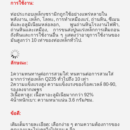
การใช้งาน:
ท่อประกอบเหล็กเซรามิกถูกใช้อย่างแพร่หลายใน
พลังงาน, เหล็ก, โลหะ, การทําเหมืองแร่, ถ่านหิน, ซีเมน
ต์และอลูมิเนียมหล่อลอก, พูนถ่านหินโรงงานไฟฟ้า,
ถ่านหินและเหมือง, การขนส่งปูนแร่เหล็กการเติมถอน
ถังหินและการใช้งานอื่น ๆ แสดงว่าอายุการใช้งานของ
มันสูงกว่า 10 เท่าของท่อเหล็กทั่วไป.
ลักษณะ:
1ความทนทานต่อการสวมใส่: ทนทานต่อการสวมใส่
มากกว่าท่อเหล็ก Q235 ทั่วไปถึง 10 เท่า
2ความแข็งแรงสูง ความแข็งแรงของร็อคเวลล์ 80-90,
รองลงจากเพชร
3เนื้อหาสูง: เนื้อหาอะลูมิเนียมากกว่า 92%
4น้ําหนักเบา: ความหนาแน่น 3.6 กรัม/ซม.
ข้อดี:
เติมเต็มรายละเอียด: เลือกง่าย ๆ ตามความต้องการของ
คุณเองและไม่เคยวิ่งไปรอบ ๆ อีก
.