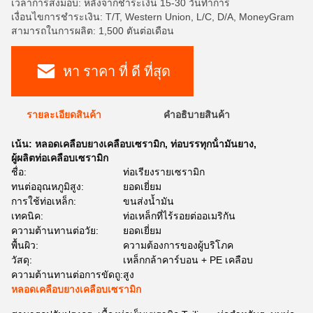
เวลาการส่งมอบ: หลังจากชำระเงิน 15-30 วันทำการ
เงื่อนไขการชำระเงิน: T/T, Western Union, L/C, D/A, MoneyGram
สามารถในการผลิต: 1,500 ตันต่อเดือน
หา ราคา ที่ ดี ที่สุด
รายละเอียดสินค้า
คําอธิบายสินค้า
เน้น:
หลอดเคลือบยางเคลือบเซรามิก
,
ท่อบรรทุกน้ํามันยาง
,
ผู้ผลิตท่อเคลือบเซรามิก
ชื่อ:
ท่อเรียงรายเซรามิก
ทนต่ออุณหภูมิสูง:
ยอดเยี่ยม
การใช้ท่อเหล็ก:
ขนส่งน้ำมัน
เทคนิค:
ท่อเหล็กที่ไร้รอยต่ออเมริกัน
ความต้านทานต่อวัย:
ยอดเยี่ยม
พื้นผิว:
ความต้องการของผู้บริโภค
วัสดุ:
เหล็กกล้าคาร์บอน + PE เคลือบ
ความต้านทานต่อการขัดถู:
สูง
หลอดเคลือบยางเคลือบเซรามิก