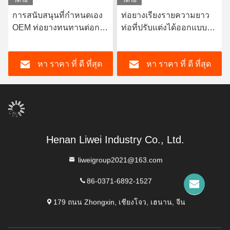
วิดีโอ
วิดีโอ
การสนับสนุนที่กําหนดเอง
ท่อยางเรียงรายความยาว
OEM ท่อยางทนทานต่อการ
ท่อที่ปรับแต่งได้ออกแบบให้
กัดกรอง โดยมียาง
มีความหนาของซับใน 3-8
ธรรมชาติทนทาน
มม. ให้ความต้านทานการ
หา ราคา ที่ ดี ที่สุด
หา ราคา ที่ ดี ที่สุด
Neoprene EPDM และวัสดุ
กัดกร่อนที่ดีเยี่ยม
บรรจุ Nitrile สําหรับผลงาน
Henan Liwei Industry Co., Ltd.
liweigroup2021@163.com
86-0371-6892-1527
179 ถนน Zhongxin, เชียงโจว, เฮนาน, จีน