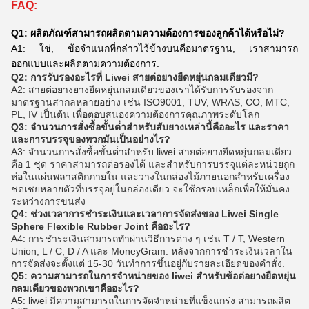
FAQ:
Q1: ผลิตภัณฑ์สามารถผลิตตามความต้องการของลูกค้าได้หรือไม่?
A1: ใช่, ข้อจําแนกที่กล่าวไว้ข้างบนคือมาตรฐาน, เราสามารถ
ออกแบบและผลิตตามความต้องการ.
Q2: การรับรองอะไรที่ Liwei สายต่อยางยืดหยุ่นกลมเดียวมี?
A2: สายต่อยางยางยืดหยุ่นกลมเดียวของเราได้รับการรับรองจาก
มาตรฐานสากลหลายอย่าง เช่น ISO9001, TUV, WRAS, CO, MTC,
PL, IV เป็นต้น เพื่อตอบสนองความต้องการคุณภาพระดับโลก
Q3: จํานวนการสั่งซื้อขั้นต่ําสําหรับสับยางเหล่านี้คืออะไร และราคา
และการบรรจุของพวกมันเป็นอย่างไร?
A3: จํานวนการสั่งซื้อขั้นต่ําสําหรับ liwei สายต่อยางยืดหยุ่นกลมเดียว
คือ 1 ชุด ราคาสามารถต่อรองได้ และสําหรับการบรรจุแต่ละหน่วยถูก
ห่อในแผ่นพลาสติกภายใน และวางในกล่องไม้ภายนอกสําหรับเครื่อง
ชดเชยหลายตัวที่บรรจุอยู่ในกล่องเดียว จะใช้กรอบเหล็กเพื่อให้มั่นคง
ระหว่างการขนส่ง
Q4: ช่วงเวลาการชําระเงินและเวลาการจัดส่งของ Liwei Single
Sphere Flexible Rubber Joint คืออะไร?
A4: การชําระเงินสามารถทําผ่านวิธีการต่าง ๆ เช่น T / T, Western
Union, L / C, D / A และ MoneyGram. หลังจากการชําระเงินเวลาใน
การจัดส่งจะตั้งแต่ 15-30 วันทําการขึ้นอยู่กับรายละเอียดของคําสั่ง.
Q5: ความสามารถในการจําหน่ายของ liwei สําหรับข้อต่อยางยืดหยุ่น
กลมเดียวของพวกเขาคืออะไร?
A5: liwei มีความสามารถในการจัดจําหน่ายที่แข็งแกร่ง สามารถผลิต