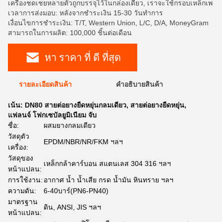
เครื่องชดเชยหลายตัวถูกบรรจุไว้ในกล่องเดียว, เราจะใช้กรอบเหล็กเพ
เวลาการส่งมอบ: หลังจากชำระเงิน 15-30 วันทำการ
เงื่อนไขการชำระเงิน: T/T, Western Union, L/C, D/A, MoneyGram
สามารถในการผลิต: 100,000 ชิ้นต่อเดือน
หา ราคา ที่ ดี ที่สุด
รายละเอียดสินค้า
คําอธิบายสินค้า
เน้น:
DN80 สายต่อยางยืดหยุ่นกลมเดียว
,
สายต่อยางยืดหยุ่น
,
แฟลนจ์ โฟกเซบัลยูมิเนียม จับ
ชื่อ:
ผสมยางกลมเดียว
วัสดุตัว
EPDM/NBR/NR/FKM ฯลฯ
เครื่อง:
วัสดุของ
เหล็กกล้าคาร์บอน สแตนเลส 304 316 ฯลฯ
หน้าแปลน:
การใช้งาน:
อากาศ น้ำ น้ำเสีย กรด น้ำมัน หินทราย ฯลฯ
ความดัน:
6-40บาร์(PN6-PN40)
มาตรฐาน
ดิน, ANSI, JIS ฯลฯ
หน้าแปลน: