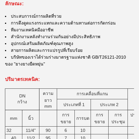
ลักษณะ:
ประสบการณ์การผลิตที่รวย
การดึงดูดแรงกระแทกและความต้านทานต่อการกัดกร่อน
ทีมงานเทคนิคมืออาชีพ
สํานักงานหลังทํางานร่วมกันอย่างมีประสิทธิภาพ
อุปกรณ์เสริมผลิตภัณฑ์คุณภาพสูง
สายการผลิตและการแปรรูปที่เรียบร้อย
บริษัทของเราได้ร่วมร่างมาตรฐานแห่งชาติ GB/T26121-2010
ของ "ยางยางยืดหยุ่น"
ปริมาตรเทคนิค:
ความ
การเคลื่อนที่แกน
DN
ยาว
กว้าง
ประเภทที่ 1
ประเภท 2
mm
การ
การ
การ
ประ
mm
นิ้ว
การบด
ขยาย
ขยาย
ประชุม
ที่
32
11/4"
90
6
10
9
40
11/2
95
7
10
9