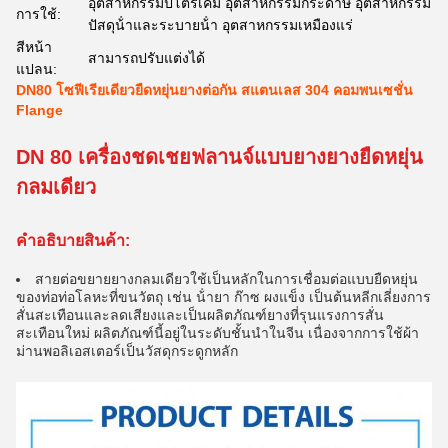
อุตสาหกรรมปิโตรเคมี อุตสาหกรรมกระดาษ อุตสาหกรรม
การใช้:
ปัสดุน้ําและระบายน้ํา อุตสาหกรรมเหมืองแร่
สีหน้า
สามารถปรับแต่งได้
แปลน:
DN80 โซฟีเรียเดียวยืดหยุ่นยางต่อกัน สแตนเลส 304 คอมพนเซชั่น
Flange
DN 80 เครื่องชดเชยฟลานจ์แบบยางยางยืดหยุ่น
กลมเดียว
คําอธิบายสินค้า:
สายต่อขยายยางกลมเดียวใช้เป็นหลักในการเชื่อมต่อแบบยืดหยุ่น
ของท่อท่อโลหะที่ขนวัตถุ เช่น น้ํายา ก๊าซ ผงแข็ง เป็นต้นหลีกเลี่ยงการ
สั่นสะเทือนและลดเสียงและเป็นผลิตภัณฑ์ยางที่รุนแรงการสั่น
สะเทือนใหม่ ผลิตภัณฑ์นี้อยู่ในระดับชั้นนําในจีน เนื่องจากการใช้ผ้า
ม่านพอลิเอสเตอร์เป็นวัสดุกระดูกหลัก