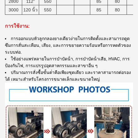
2800
112"
550
85
80
3000
120 นิ้ว
550
85
80
การใช้งาน:
การออกแบบหัวลูกกลองยางเดียวง่ายในการติดตั้งและสามารถดูด
ซึมการสั่นสะเทือน, เสียง, และการขยายความร้อนหรือการหดตัวของ
ระบบท่อ.
ใช้อย่างแพร่หลายในการบําบัดน้ํา, การบําบัดน้ําเสีย, HVAC, การ
ป้องกันไฟ, การแปรรูปอุตสาหกรรมและสาขาอื่น ๆ
ปริมาณการสั่งซื้อขั้นต่ําคือเพียงชุดเดียว และราคาสามารถต่อรอง
ได้ เหมาะสําหรับโครงการขนาดเล็กและขนาดใหญ่