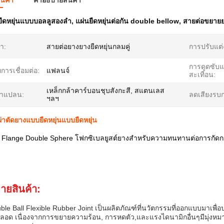
ินค้า
คําอธิบายสินค้า
ยืดหยุ่นแบบบอลลูสองลํา
,
แผ่นยืดหยุ่นต่อกัน double bellow
,
สายต่อขยายย
้า:
สายต่อยางยางยืดหยุ่นกลมคู่
การปรับแต่
การดูดซับแ
การเชื่อมต่อ:
แฟลนจ์
สะเทือน:
เหล็กกล้าคาร์บอนชุบสังกะสี, สแตนเลส
น้าแปลน:
ลดเสียงรบ
ฯลฯ
วผ่าตัดยางแบบยืดหยุ่นแบบยืดหยุ่น
ง Flange Double Sphere โฟกซิเบลยูสต์ยางสําหรับความทนทานต่อการกัดก
บายสินค้า:
ble Ball Flexible Rubber Joint เป็นผลิตภัณฑ์ที่นวัตกรรมที่ออกแบบมาเพื่
อด เนื่องจากการขยายความร้อน, การหดตัว,และแรงไดนามิกอื่นๆมีมุ่งหมายท