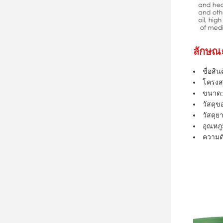
ลักษณ
ชื่อสิ
โครงส
ขนาด:
วัสดุข
วัสดุ
อุณหภู
ความด