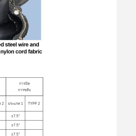
การบิด
การขยับ
ท 2
ประเภท 1
TYPF 2
±7.5°
±7.5°
±7.5°