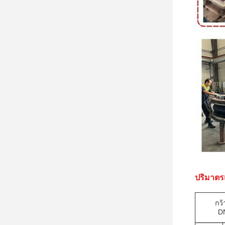
ปริมาตร
กว้
D