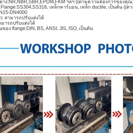
ร่ยาง:NR,NBR,SBR,EPDM,FKM ฯลฯ ((ตามความต้องการของคุณ
ง Flange:SS304,SS316, เหล็กคาร์บอน, เหล็ก ductile, เป็นต้น (
N15-DN4000
: สามารถปรับแต่งได้
ามารถปรับแต่งได้
อง flange:DIN, BS, ANSI, JIS, ISO, เป็นต้น