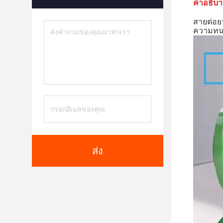
คําอธิบา
สายต่อย
ความทนท
ส่ง