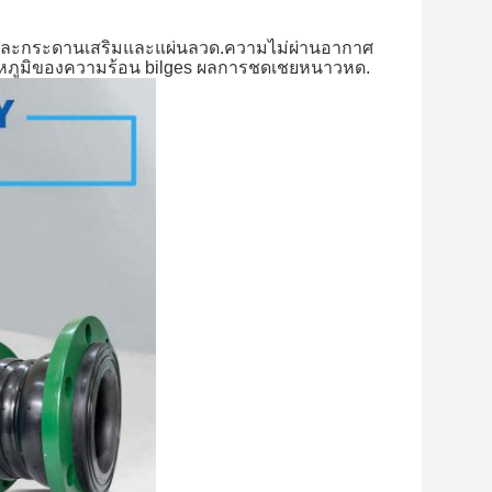
และกระดานเสริมและแผ่นลวด.ความไม่ผ่านอากาศ
ภูมิของความร้อน bilges ผลการชดเชยหนาวหด.