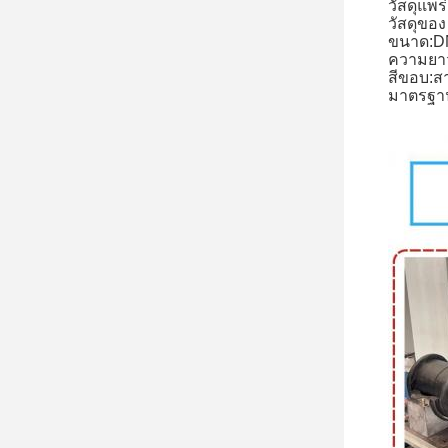
วัสดุแพ
วัสดุขอ
ขนาด:D
ความยาว
สีขอบ:ส
มาตรฐานข