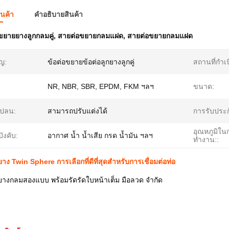
ินค้า
คําอธิบายสินค้า
ขยายยางลูกกลมคู่
,
สายต่อขยายกลมแฝด
,
สายต่อขยายกลมแฝด
ัญ:
ข้อต่อขยายข้อต่อลูกยางลูกคู่
สถานที่กำเน
NR, NBR, SBR, EPDM, FKM ฯลฯ
ขนาด:
แปลน:
สามารถปรับแต่งได้
การรับประก
อุณหภูมิใน
้บังคับ:
อากาศ น้ำ น้ำเสีย กรด น้ำมัน ฯลฯ
ทำงาน::
ง Twin Sphere การเลือกที่ดีที่สุดสําหรับการเชื่อมต่อท่อ
างกลมสองแบบ พร้อมรัดรัดใบหน้าเต็ม มือลวด จํากัด