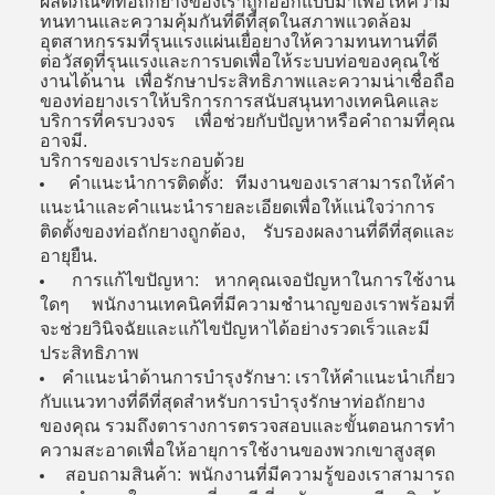
ผลิตภัณฑ์ท่อถักยางของเราถูกออกแบบมาเพื่อให้ความ
ทนทานและความคุ้มกันที่ดีที่สุดในสภาพแวดล้อม
อุตสาหกรรมที่รุนแรงแผ่นเยื่อยางให้ความทนทานที่ดี
ต่อวัสดุที่รุนแรงและการบดเพื่อให้ระบบท่อของคุณใช้
งานได้นาน เพื่อรักษาประสิทธิภาพและความน่าเชื่อถือ
ของท่อยางเราให้บริการการสนับสนุนทางเทคนิคและ
บริการที่ครบวงจร เพื่อช่วยกับปัญหาหรือคําถามที่คุณ
อาจมี.
บริการของเราประกอบด้วย
คําแนะนําการติดตั้ง: ทีมงานของเราสามารถให้คํา
แนะนําและคําแนะนํารายละเอียดเพื่อให้แน่ใจว่าการ
ติดตั้งของท่อถักยางถูกต้อง, รับรองผลงานที่ดีที่สุดและ
อายุยืน.
การแก้ไขปัญหา: หากคุณเจอปัญหาในการใช้งาน
ใดๆ พนักงานเทคนิคที่มีความชํานาญของเราพร้อมที่
จะช่วยวินิจฉัยและแก้ไขปัญหาได้อย่างรวดเร็วและมี
ประสิทธิภาพ
คําแนะนําด้านการบํารุงรักษา: เราให้คําแนะนําเกี่ยว
กับแนวทางที่ดีที่สุดสําหรับการบํารุงรักษาท่อถักยาง
ของคุณ รวมถึงตารางการตรวจสอบและขั้นตอนการทํา
ความสะอาดเพื่อให้อายุการใช้งานของพวกเขาสูงสุด
สอบถามสินค้า: พนักงานที่มีความรู้ของเราสามารถ