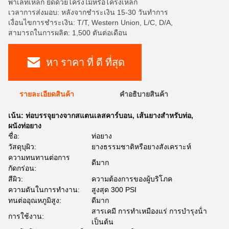
พาเลทเหล็ก ยึดด้วยโครงไม้หรือโครงเหล็ก
เวลาการส่งมอบ: หลังจากชำระเงิน 15-30 วันทำการ
เงื่อนไขการชำระเงิน: T/T, Western Union, L/C, D/A,
สามารถในการผลิต: 1,500 ตันต่อเดือน
หา ราคา ที่ ดี ที่สุด
รายละเอียดสินค้า
คําอธิบายสินค้า
เน้น:
ท่อบรรจุยางจากสแตนเลสคาร์บอน
,
เส้นยางสําหรับท่อ
,
ผนังท่อยาง
ชื่อ:
ท่อยาง
วัสดุบุผิว:
ยางธรรมชาติหรือยางสังเคราะห์
ความทนทานต่อการ
ดีมาก
กัดกร่อน:
สีผิว:
ความต้องการของผู้บริโภค
ความดันในการทํางาน:
สูงสุด 300 PSI
ทนต่ออุณหภูมิสูง:
ดีมาก
สารเคมี การทําเหมืองแร่ การบํารุงน้ํา
การใช้งาน:
เป็นต้น