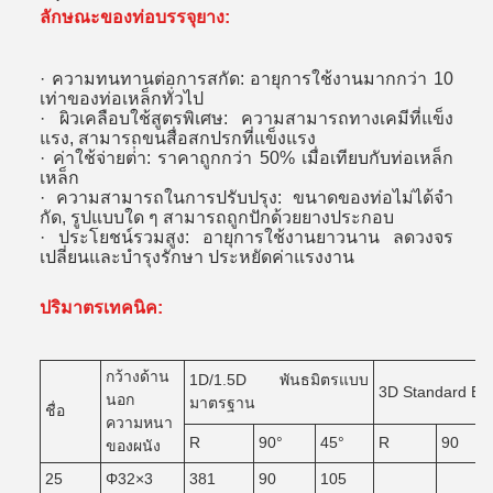
ลักษณะของท่อบรรจุยาง:
· ความทนทานต่อการสกัด: อายุการใช้งานมากกว่า 10
เท่าของท่อเหล็กทั่วไป
· ผิวเคลือบใช้สูตรพิเศษ: ความสามารถทางเคมีที่แข็ง
แรง, สามารถขนสื่อสกปรกที่แข็งแรง
· ค่าใช้จ่ายต่ํา: ราคาถูกกว่า 50% เมื่อเทียบกับท่อเหล็ก
เหล็ก
· ความสามารถในการปรับปรุง: ขนาดของท่อไม่ได้จํา
กัด, รูปแบบใด ๆ สามารถถูกปักด้วยยางประกอบ
· ประโยชน์รวมสูง: อายุการใช้งานยาวนาน ลดวงจร
เปลี่ยนและบํารุงรักษา ประหยัดค่าแรงงาน
ปริมาตรเทคนิค:
กว้างด้าน
1D/1.5D พันธมิตรแบบ
3D Standard EI
นอก
มาตรฐาน
ชื่อ
ความหนา
R
90°
45°
R
90
ของผนัง
25
Φ32×3
381
90
105