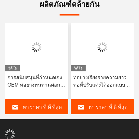
ผลิตภัณฑ์คล้ายกัน
วิดีโอ
วิดีโอ
การสนับสนุนที่กําหนดเอง
ท่อยางเรียงรายความยาว
OEM ท่อยางทนทานต่อการ
ท่อที่ปรับแต่งได้ออกแบบให้
กัดกรอง โดยมียาง
มีความหนาของซับใน 3-8
ธรรมชาติทนทาน
มม. ให้ความต้านทานการ
หา ราคา ที่ ดี ที่สุด
หา ราคา ที่ ดี ที่สุด
Neoprene EPDM และวัสดุ
กัดกร่อนที่ดีเยี่ยม
บรรจุ Nitrile สําหรับผลงาน