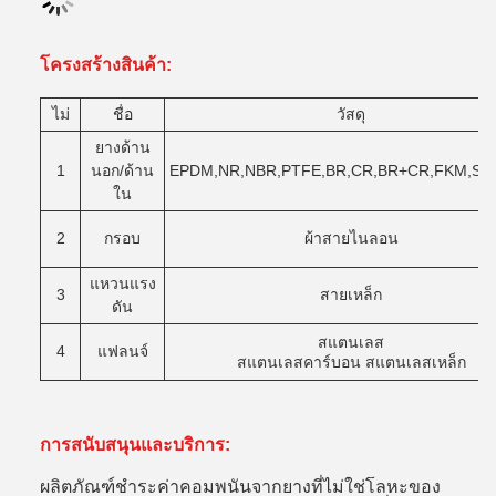
โครงสร้างสินค้า
:
ไม่
ชื่อ
วัสดุ
ยางด้าน
1
นอก/ด้าน
EPDM,NR,NBR,PTFE,BR,CR,BR+CR,FKM,Syl
ใน
2
กรอบ
ผ้าสายไนลอน
แหวนแรง
3
สายเหล็ก
ดัน
สแตนเลส
4
แฟลนจ์
สแตนเลสคาร์บอน สแตนเลสเหล็ก
การสนับสนุนและบริการ:
ผลิตภัณฑ์ชําระค่าคอมพนันจากยางที่ไม่ใช่โลหะของ