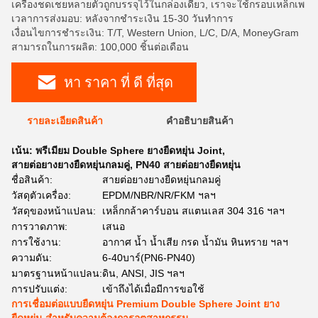
เครื่องชดเชยหลายตัวถูกบรรจุไว้ในกล่องเดียว, เราจะใช้กรอบเหล็กเพ
เวลาการส่งมอบ: หลังจากชำระเงิน 15-30 วันทำการ
เงื่อนไขการชำระเงิน: T/T, Western Union, L/C, D/A, MoneyGram
สามารถในการผลิต: 100,000 ชิ้นต่อเดือน
หา ราคา ที่ ดี ที่สุด
รายละเอียดสินค้า
คําอธิบายสินค้า
เน้น:
พรีเมียม Double Sphere ยางยืดหยุ่น Joint
,
สายต่อยางยางยืดหยุ่นกลมคู่
,
PN40 สายต่อยางยืดหยุ่น
ชื่อสินค้า:
สายต่อยางยางยืดหยุ่นกลมคู่
วัสดุตัวเครื่อง:
EPDM/NBR/NR/FKM ฯลฯ
วัสดุของหน้าแปลน:
เหล็กกล้าคาร์บอน สแตนเลส 304 316 ฯลฯ
การวาดภาพ:
เสนอ
การใช้งาน:
อากาศ น้ำ น้ำเสีย กรด น้ำมัน หินทราย ฯลฯ
ความดัน:
6-40บาร์(PN6-PN40)
มาตรฐานหน้าแปลน:
ดิน, ANSI, JIS ฯลฯ
การปรับแต่ง:
เข้าถึงได้เมื่อมีการขอใช้
การเชื่อมต่อแบบยืดหยุ่น Premium Double Sphere Joint ยาง