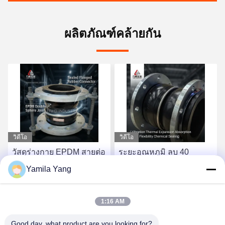
ผลิตภัณฑ์คล้ายกัน
วิดีโอ
วิดีโอ
วัสดุร่างกาย EPDM สายต่อ
ระยะอุณหภูมิ ลบ 40
ยางยืดหยุ่นกลมสองแบบ
เซลเซียส ถึง 120 เซลเซียส
Yamila Yang
ออกแบบด้วยปลายขอบที่ให้
ดับเบิ้ลสเฟียร์ ยางยืดหยุ่น
ความมั่นคงในการปิดและ
ยางยืดหยุ่น อายุการใช้งาน
หา ราคา ที่ ดี ที่สุด
หา ราคา ที่ ดี ที่สุด
ความยืดหยุ่นในระบบขนส่ง
ยาว OEM การสนับสนุน
1:16 AM
ของเหลว
ตามสั่ง
Good day, what product are you looking for?