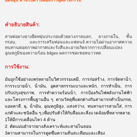
ยืดหยุ่น สําหรับความต้องการอุตสาหกรรม
คําอธิบายสินค้า:
สายต่อยางยางยืดหยุ่นประกอบด้วยยางภายนอก, ยางภายใน, ชั้น
กรอบ, และการเสริมท่อนและแฟลนจ์.ความไม่ผ่านอากาศความ
ทนทานต่อสภาพอากาศและรังสีและอาจเกิดจากการเปลี่ยนแปลง
อุณหภูมิของความร้อน bilges ผลการชดเชยหนาวหด.
การใช้งาน:
มันถูกใช้อย่างแพร่หลายในวิศวกรรมเคมี, การก่อสร้าง, การจัดหาน้ํา,
การระบายน้ํา, น้ํามัน, อุตสาหกรรมเบาและหนัก, การทําเย็น, การ
ปรับปรุงสุขภาพ, การทําความร้อนน้ํา, การป้องกันไฟพลังงานไฟฟ้า
และโครงการพื้นฐานอื่น ๆ. ตามวัสดุที่แตกต่างกันสามารถทําเป็นกรด,
แอลคาลี, ผุ, น้ํามัน, อุณหภูมิสูง, แสงสว่าง, ทนทานการสวมใส่, การ
แก่ตัวและชนิดอื่น ๆ,เพื่อปรับตัวให้กับสื่อและสิ่งแวดล้อมที่หลากหลาย.
1ให้มีการเคลื่อนไหว 4 ด้าน
2. ตัดแม่นยําจากยางสังเคราะห์และสายไนลอน
3ความสามารถในการดูดซึมความสั่นสะเทือนและเสียง