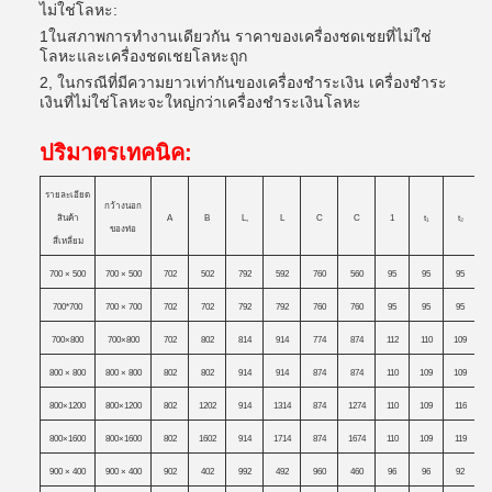
ไม่ใช่โลหะ:
1ในสภาพการทํางานเดียวกัน ราคาของเครื่องชดเชยที่ไม่ใช่
โลหะและเครื่องชดเชยโลหะถูก
2, ในกรณีที่มีความยาวเท่ากันของเครื่องชําระเงิน เครื่องชําระ
เงินที่ไม่ใช่โลหะจะใหญ่กว่าเครื่องชําระเงินโลหะ
ปริมาตรเทคนิค:
รายละเอียด
กว้างนอก
สินค้า
A
B
L,
L
C
C
1
t
₁
t
₂
ของท่อ
สี่เหลี่ยม
700 × 500
700 × 500
702
502
792
592
760
560
95
95
95
700*700
700 × 700
702
702
792
792
760
760
95
95
95
700×800
700×800
702
802
814
914
774
874
112
110
109
800 × 800
800 × 800
802
802
914
914
874
874
110
109
109
800×1200
800×1200
802
1202
914
1314
874
1274
110
109
116
800×1600
800×1600
802
1602
914
1714
874
1674
110
109
119
1
900 × 400
900 × 400
902
402
992
492
960
460
96
96
92