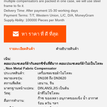
multiple compensators are packed in one case, we will use steel
frame to fix it.
Delivery Time: After payment 15-30 working days
Payment Terms: T/T, Western Union, L/C, D/A, MoneyGram
Supply Ability: 100000 Pieces per Month
หา ราคา ที่ ดี ที่สุด
รายละเอียดสินค้า
คําอธิบายสินค้า
เน้น:
คอมเปนเซเตอร์ผ้ากันคอรซิชั่นที่ดีมาก คอมเปนเซเตอร์ผ้าไม่เป็นโลหะ
,
Non Metal Fabric Compensator
ประเภทสินค้า:
เครื่องชดเชยผ้าไม่โลหะ
หมายเลขรุ่น:
DN108 ถึง DN3620
สถานที่ผลิต:
เฮนาน, จีน
มาตรฐานหน้าแปลน:
DIN,ANSI,JIS เป็นต้น
วัสดุ:
ผ้าที่ไม่ใช่โลหะ
ก๊าซ ของเหลว อนุภาคของแข็ง น้ำ อากาศ
สื่อการทำงาน:
ร้อน ควัน ฯลฯ