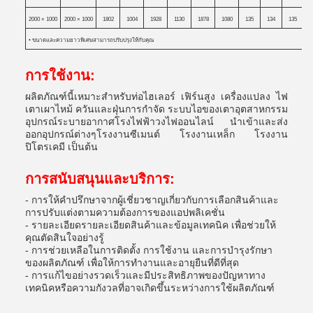
2000 × 1000
2000 × 1000
1802
1004
1928
1130
1878
1080
135
134
135
1
• ขนาดและความยาวพิเศษสามารถปรับปรุงให้กับคุณ
การใช้งาน:
ผลิตภัณฑ์นี้เหมาะสําหรับท่อไฮเลอร์ เฟิร์นสูง เครื่องแปลง ไฟ
เตาเผาไหม้ ควันและฝุ่นการกําจัด ระบบไอของเตาอุตสาหกรรม
อุปกรณ์ระบายอากาศโรงไฟฟ้าวงไฟออนไลน์ นําเข้าและส่ง
ออกอุปกรณ์ต่างๆโรงงานซีเมนต์ โรงงานเหล็ก โรงงาน
ปิโตรเคมี เป็นต้น
การสนับสนุนและบริการ:
- การให้คําปรึกษาจากผู้เชี่ยวชาญเกี่ยวกับการเลือกสินค้าและ
การปรับแต่งตามความต้องการของแอปพลิเคชั่น
- รายละเอียดรายละเอียดสินค้าและข้อมูลเทคนิค เพื่อช่วยให้
คุณตัดสินใจอย่างรู้
- การช่วยเหลือในการติดตั้ง การใช้งาน และการบํารุงรักษา
ของผลิตภัณฑ์ เพื่อให้การทํางานและอายุยืนที่ดีที่สุด
- การแก้ไขอย่างรวดเร็วและมีประสิทธิภาพของปัญหาทาง
เทคนิคหรือความกังวลที่อาจเกิดขึ้นระหว่างการใช้ผลิตภัณฑ์