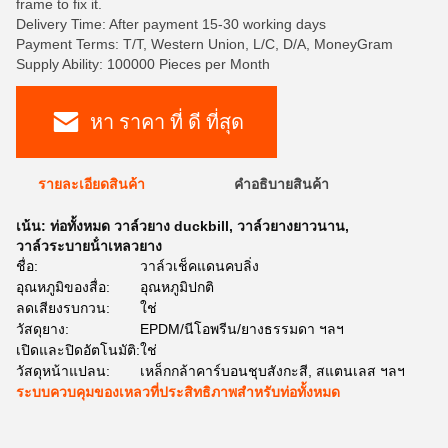
frame to fix it.
Delivery Time: After payment 15-30 working days
Payment Terms: T/T, Western Union, L/C, D/A, MoneyGram
Supply Ability: 100000 Pieces per Month
หา ราคา ที่ ดี ที่สุด
รายละเอียดสินค้า
คําอธิบายสินค้า
เน้น:
ท่อทั้งหมด วาล์วยาง duckbill
,
วาล์วยางยาวนาน
,
วาล์วระบายน้ําเหลวยาง
ชื่อ:
วาล์วเช็คแดนคบลิ่ง
อุณหภูมิของสื่อ:
อุณหภูมิปกติ
ลดเสียงรบกวน:
ใช่
วัสดุยาง:
EPDM/นีโอพรีน/ยางธรรมดา ฯลฯ
เปิดและปิดอัตโนมัติ:
ใช่
วัสดุหน้าแปลน:
เหล็กกล้าคาร์บอนชุบสังกะสี, สแตนเลส ฯลฯ
ระบบควบคุมของเหลวที่ประสิทธิภาพสําหรับท่อทั้งหมด