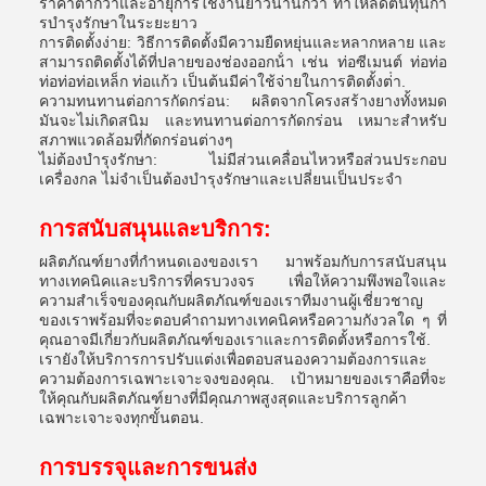
ราคาต่ํากว่าและอายุการใช้งานยาวนานกว่า ทําให้ลดต้นทุนกา
รบํารุงรักษาในระยะยาว
การติดตั้งง่าย: วิธีการติดตั้งมีความยืดหยุ่นและหลากหลาย และ
สามารถติดตั้งได้ที่ปลายของช่องออกน้ํา เช่น ท่อซีเมนต์ ท่อท่อ
ท่อท่อท่อเหล็ก ท่อแก้ว เป็นต้นมีค่าใช้จ่ายในการติดตั้งต่ํา.
ความทนทานต่อการกัดกร่อน: ผลิตจากโครงสร้างยางทั้งหมด
มันจะไม่เกิดสนิม และทนทานต่อการกัดกร่อน เหมาะสําหรับ
สภาพแวดล้อมที่กัดกร่อนต่างๆ
ไม่ต้องบํารุงรักษา: ไม่มีส่วนเคลื่อนไหวหรือส่วนประกอบ
เครื่องกล ไม่จําเป็นต้องบํารุงรักษาและเปลี่ยนเป็นประจํา
การสนับสนุนและบริการ:
ผลิตภัณฑ์ยางที่กําหนดเองของเรา มาพร้อมกับการสนับสนุน
ทางเทคนิคและบริการที่ครบวงจร เพื่อให้ความพึงพอใจและ
ความสําเร็จของคุณกับผลิตภัณฑ์ของเราทีมงานผู้เชี่ยวชาญ
ของเราพร้อมที่จะตอบคําถามทางเทคนิคหรือความกังวลใด ๆ ที่
คุณอาจมีเกี่ยวกับผลิตภัณฑ์ของเราและการติดตั้งหรือการใช้.
เรายังให้บริการการปรับแต่งเพื่อตอบสนองความต้องการและ
ความต้องการเฉพาะเจาะจงของคุณ. เป้าหมายของเราคือที่จะ
ให้คุณกับผลิตภัณฑ์ยางที่มีคุณภาพสูงสุดและบริการลูกค้า
เฉพาะเจาะจงทุกขั้นตอน.
การบรรจุและการขนส่ง