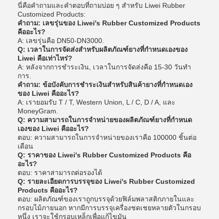
นี่คือคําถามและคําตอบที่ถามบ่อย ๆ สําหรับ Liwei Rubber
Customized Products:
คําถาม: เลขรุ่นของ Liwei's Rubber Customized Products
คืออะไร?
A: เลขรุ่นคือ DN50-DN3000.
Q: เวลาในการจัดส่งสําหรับผลิตภัณฑ์ยางที่กําหนดเองของ
Liwei คือเท่าไหร่?
A: หลังจากการชําระเงิน, เวลาในการจัดส่งคือ 15-30 วันทํา
การ.
คําถาม: ข้อบังคับการชําระเงินสําหรับสินค้ายางที่กําหนดเอง
ของ Liwei คืออะไร?
A: เรายอมรับ T / T, Western Union, L / C, D / A, และ
MoneyGram.
Q: ความสามารถในการจําหน่ายของผลิตภัณฑ์ยางที่กําหนด
เองของ Liwei คืออะไร?
ตอบ: ความสามารถในการจําหน่ายของเราคือ 100000 ชิ้นต่อ
เดือน
Q: ราคาของ Liwei's Rubber Customized Products คือ
อะไร?
ตอบ: ราคาสามารถต่อรองได้
Q: รายละเอียดการบรรจุของ Liwei's Rubber Customized
Products คืออะไร?
ตอบ: ผลิตภัณฑ์ของเราถูกบรรจุด้วยฟิล์มพลาสติกภายในและ
กรอบไม้ภายนอก หากมีการบรรจุเครื่องชดเชยหลายตัวในกรอบ
หนึ่ง เราจะใช้กรอบเหล็กเพื่อแก้ไขมัน