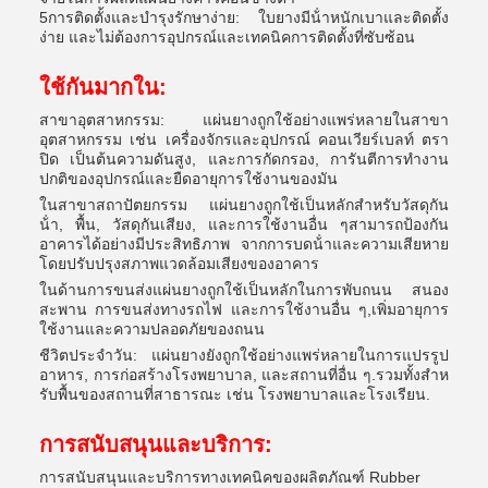
5การติดตั้งและบํารุงรักษาง่าย: ใบยางมีน้ําหนักเบาและติดตั้ง
ง่าย และไม่ต้องการอุปกรณ์และเทคนิคการติดตั้งที่ซับซ้อน
ใช้กันมากใน:
สาขาอุตสาหกรรม: แผ่นยางถูกใช้อย่างแพร่หลายในสาขา
อุตสาหกรรม เช่น เครื่องจักรและอุปกรณ์ คอนเวียร์เบลท์ ตรา
ปิด เป็นต้นความดันสูง, และการกัดกรอง, การันตีการทํางาน
ปกติของอุปกรณ์และยืดอายุการใช้งานของมัน
ในสาขาสถาปัตยกรรม แผ่นยางถูกใช้เป็นหลักสําหรับวัสดุกัน
น้ํา, พื้น, วัสดุกันเสียง, และการใช้งานอื่น ๆสามารถป้องกัน
อาคารได้อย่างมีประสิทธิภาพ จากการบดน้ําและความเสียหาย
โดยปรับปรุงสภาพแวดล้อมเสียงของอาคาร
ในด้านการขนส่งแผ่นยางถูกใช้เป็นหลักในการพับถนน สนอง
สะพาน การขนส่งทางรถไฟ และการใช้งานอื่น ๆ,เพิ่มอายุการ
ใช้งานและความปลอดภัยของถนน
ชีวิตประจําวัน: แผ่นยางยังถูกใช้อย่างแพร่หลายในการแปรรูป
อาหาร, การก่อสร้างโรงพยาบาล, และสถานที่อื่น ๆ.รวมทั้งสําห
รับพื้นของสถานที่สาธารณะ เช่น โรงพยาบาลและโรงเรียน.
การสนับสนุนและบริการ:
การสนับสนุนและบริการทางเทคนิคของผลิตภัณฑ์ Rubber