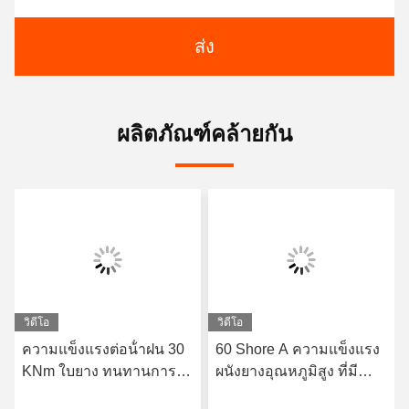
ส่ง
ผลิตภัณฑ์คล้ายกัน
วิดีโอ
วิดีโอ
ความแข็งแรงต่อน้ําฝน 30
60 Shore A ความแข็งแรง
KNm ใบยาง ทนทานการ
ผนังยางอุณหภูมิสูง ที่มี
แก่ตัวได้ดีเยี่ยม ขนาด 1-
ความทนทานที่ดีเยี่ยม เห