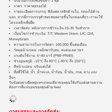
ปริมาณการสั่งซื้อขั้นต่ำ: 1 ชุด
ราคา: ราคาต่อรองได้
รายละเอียดการบรรจุ: ฟิล์มพลาสติกด้านใน, กล่องไม้ด้าน
นอก, หากมีการบรรจุตัวชดเชยหลายชิ้นในกล่องเดียว เราจะใช้
โครงเหล็กเพื่อยึด
เวลาจัดส่ง: หลังจากการชำระเงิน 15-30 วันทำการ
เงื่อนไขการชำระเงิน: T/T, Western Union, L/C, D/A,
MoneyGram
ความสามารถในการจัดหา: 100,000 ชิ้นต่อเดือน
วัสดุหน้าแปลน: เหล็กคาร์บอน, สแตนเลส ฯลฯ
แรงดันใช้งาน: 6~40 บาร์ (PN6~PN40)
ช่วงอุณหภูมิ: -15°C ถึง 80°C (-30°C ถึง 150°C)
สีหน้าแปลน: ปรับแต่งได้
สื่อที่ใช้ได้: น้ำ, น้ำทะเล, น้ำร้อน, น้ำมัน, กรด, ด่าง และ
อื่นๆ
รับข้อต่อยางยืดหยุ่นทรงกลมเดี่ยวของคุณให้ปรับแต่งตามความ
ต้องการที่แน่นอนของคุณด้วย liwei
การบรรจุและการจัดส่ง: