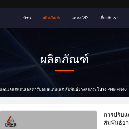
บ้าน
ผลิตภัณฑ์
แสดง VR
เกี่ยวกับเรา
ผลิตภัณฑ์
สแตนเลสสแตนเลสคาร์บอนสแตนเลส สัมพันธ์ยางลดกระโปรง PN6-PN40
การปรับ
สัมพันธ์