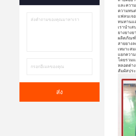
และความต้
ความทนต่
แฟลนเจอร์
ทนทานและ
เรานําเ
ยางยางยา
ผลิตภัณฑ
สายยางลด
เหมาะสมส
แยกความส
โดยรวมแล
หลอดต่างๆ
สัมผัสประ
ส่ง