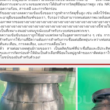
องการเฉพาะเจาะจงของพวกเขาได้มันทําจากวัสดุที่มีคุณภาพสูง เช่น NR, NB
อความร้อน, สารเคมี และการกัดกร่อน
ของยางยางลดความเข้มแข็งของเราถูกทําจากวัสดุชั้นสูง เช่น เหล็กไร้ขัดเหล
อายุยืนของผลิตภัณฑ์ของเรา, รับรองว่ามันสามารถทนต่อสภาพแวดล้อมค
สนอภาพลากของยางยางยางยางยางยางยางยางยางยางยางยางยางยางยางยา
งยางยางยางยางยางยางยางยางยางยางยางยางยางยางยางยางยางนี้ช่วยให้ลูก
์เป็นที่เหมาะสมอย่างสมบูรณ์แบบสําหรับระบบท่อของพวกเขา.
ความเข้มข้นของเราถูกใช้อย่างแพร่หลายในอุตสาหกรรมต่าง ๆ เช่น การจัดห
ําหรับการใช้งานที่มีความต้องการสําหรับการเชื่อมต่อยืดหยุ่นระหว่างท่อ
ั่นสะเทือน, การลดเสียง, และการเคลื่อนไหว
้ว สายต่อยางลดศูนย์รวมของเรา เป็นผลิตภัณฑ์ที่น่าเชื่อถือและมีประ
และการกัดกร่อนทําให้มันเป็นตัวเลือกที่นิยมในหมู่ลูกค้าของเราติดต่อเ
โยชน์ของมันสําหรับตัวเอง!