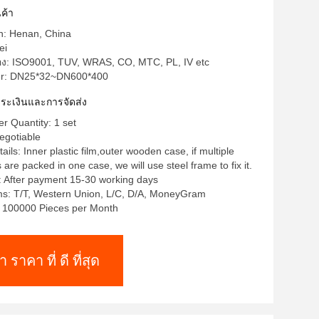
ค้า
in: Henan, China
ei
รอง: ISO9001, TUV, WRAS, CO, MTC, PL, IV etc
r: DN25*32~DN600*400
าระเงินและการจัดส่ง
 Quantity: 1 set
egotiable
ils: Inner plastic film,outer wooden case, if multiple
re packed in one case, we will use steel frame to fix it.
: After payment 15-30 working days
s: T/T, Western Union, L/C, D/A, MoneyGram
y: 100000 Pieces per Month
า ราคา ที่ ดี ที่สุด