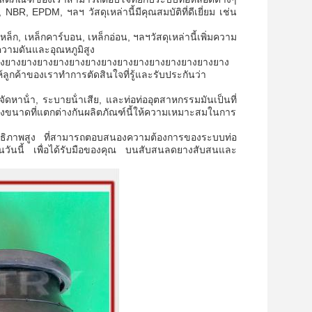
R, EPDM, ฯลฯ วัสดุเหล่านี้มีคุณสมบัติที่ดีเยี่ยม เช่น
็ก, เหล็กคาร์บอน, เหล็กอ่อน, ฯลฯวัสดุเหล่านี้เพิ่มความ
วามดันและอุณหภูมิสูง
งยางยางยางยางยางยางยางยางยางยางยางยางยางยาง
ค้าของเราทําการตัดสินใจที่รู้และรับประกันว่า
าน้ํา, ระบายน้ําเสีย, และท่อท่ออุตสาหกรรมมันเป็นที่
สองขนาดที่แตกต่างกันผลิตภัณฑ์นี้ให้ความเหมาะสมในการ
สิทธิภาพสูง ที่สามารถตอบสนองความต้องการของระบบท่อ
ราในวันนี้ เพื่อได้รับมือของคุณ บนสับสนลดยางสับสนและ