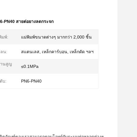
6-PN40 สายต่อยางลดกระจก
ิมพ์:
แม่พิมพ์ขนาดต่างๆ มากกว่า 2,000 ชิ้น
ปลน:
สแตนเลส, เหล็กคาร์บอน, เหล็กดัด ฯลฯ
ทานสูญ
≤0.1MPa
ับ:
PN6-PN40
ผลิตภัณฑ์ของเราสามารถตอบโจทย์กับระบบท่อหลอดต่างๆ