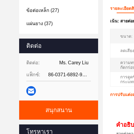
รายละเอียดส
ข้อต่อเหล็ก
(27)
เน้น:
สายต่อ
แผ่นยาง
(37)
ขนาด:
ติดต่อ
ลดเสีย
ติดต่อ:
Ms. Carey Liu
ความท
กัดกร่อ
แฟ็กซ์:
86-0371-6892-9024
การดูด
กระแท
การปรับแต่
สนุกสนาน
คําอธิ
โทรหาเรา
สายต่อยา