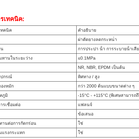
รเทคนิค:
เทคนิค
คําอธิบาย
ผ่าตัดยางลดกระหน่ํา
าน
การประปา น้ํา การระบายน้ําเสี
นทานในระยะว่าง
≤0.1MPa
NR, NBR, EPDM เป็นต้น
ุปกรณ์
ทิศทาง / สูง
องหมัก
กว่า 2000 ต้นแบบขนาดต่าง ๆ
ภูมิ
-15°C - +115°C (พิเศษสามารถถึ
รเชื่อมต่อ
แฟลนจ์
ข้อเสนอ
านต่อการกัดกร่อน
ใช่
ึมแรงกระแทก
ใช่