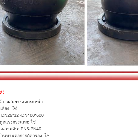
ะ:
นค้า: ผสมยางลดกระหน่ํา
สียง: ใช่
 DN25*32~DN400*600
ดูดแรงกระแทก: ใช่
ณความดัน: PN6-PN40
้านทานต่อการกัดกรอง: ใช่