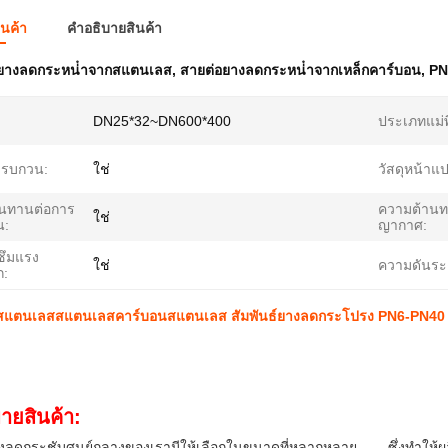
ินค้า
คําอธิบายสินค้า
ยางลดกระหน่ําจากสแตนเลส
,
สายต่อยางลดกระหน่ําจากเหล็กคาร์บอน
,
PN
DN25*32~DN600*400
ประเภทแม่พ
งรบกวน:
ใช่
วัสดุหน้าแ
นทานต่อการ
ความต้าน
ใช่
น:
ญากาศ:
ซึมแรง
ใช่
ความดันระด
ก:
งสแตนเลสสแตนเลสคาร์บอนสแตนเลส สัมพันธ์ยางลดกระโปรง PN6-PN40
บายสินค้า:
งลดกระชับศูนย์กลางของเรามีให้เลือกในขนาดที่หลากหลาย ซึ่งทําให้