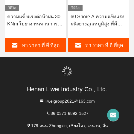
วิดีโอ
วิดีโอ
ความแข็งแรงต่อน้ําฝน 30
60 Shore A ความแข็งแรง
KNm ใบยาง ทนทานการ
ผนังยางอุณหภูมิสูง ที่มี
แก่ตัวได้ดีเยี่ยม ขนาด 1-
ความทนทานที่ดีเยี่ยม เห
50mm X 06-2m X 1-20m
มาะสําหรับการปิดความ
หา ราคา ที่ ดี ที่สุด
หา ราคา ที่ ดี ที่สุด
เหมาะสําหรับการใช้งาน
ร้อน
อุตสาหกรรมภาระหนัก
Henan Liwei Industry Co., Ltd.
liweigroup2021@163.com
86-0371-6892-1527
179 ถนน Zhongxin, เชียงโจว, เฮนาน, จีน