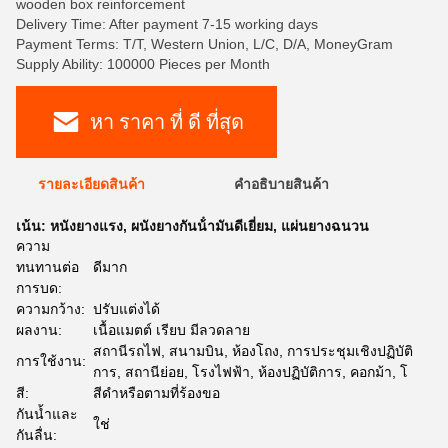
wooden box reinforcement
Delivery Time: After payment 7-15 working days
Payment Terms: T/T, Western Union, L/C, D/A, MoneyGram
Supply Ability: 100000 Pieces per Month
หา ราคา ที่ ดี ที่สุด
รายละเอียดสินค้า
คําอธิบายสินค้า
เน้น:
หนังยางแรง
,
ผนังยางกันน้ํามันดีเยี่ยม
,
แผ่นยางฉนวน
ความ
ทนทานต่อ
ดีมาก
การบด:
ความกว้าง:
ปรับแต่งได้
ผลงาน:
เนื้อแมตต์ เรียบ มีลวดลาย
สถานีรถไฟ, สนามบิน, ห้องโถง, การประชุมเชิงปฏิบัติ
การใช้งาน:
การ, สถานีย่อย, โรงไฟฟ้า, ห้องปฏิบัติการ, คอกม้า, โ
สี:
สีดำหรือตามที่ร้องขอ
กันน้ำและ
ใช่
กันลื่น: