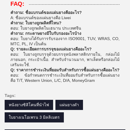
FAQ:
คําถาม: ชื่อแบรนด์ของแผ่นยางคืออะไร?
A: ชื่อแบรนด์ของแผ่นยางคือ Liwei
คําถาม: ใบยางถูกผลิตที่ไหน?
ตอบ: ใบยางถูกผลิตในเฮนาน ประเทศจีน
คําถาม: กระดาษยางมีใบรับรองอะไรบ้าง
ตอบ: ใบยางได้รับการรับรองจาก ISO9001, TUV, WRAS, CO,
MTC, PL, IV เป็นต้น
Q: รายละเอียดการบรรจุของแผ่นยางคืออะไร?
ตอบ: ใบยางถูกบรรจุด้วยบรรจุหนังพลาสติกภายใน, กล่องไม้
ภายนอก, กระเป๋าเนื้อ. สําหรับจํานวนมาก, พาเล็ตหรือกล่องไม้
เสริมจะใช้.
Q: ราคาการชําระเงินที่ยอมรับสําหรับการซื้อแผ่นยางคืออะไร?
ตอบ: ข้อกําหนดการชําระเงินที่ยอมรับสําหรับการซื้อแผ่นยาง
คือ T/T, Western Union, L/C, D/A, MoneyGram
Tags:
หนังยางซิลิโคนที่นําไฟ
แผ่นยางดำ
ใบยางเนโอเพรน 3 มิลลิเมตร