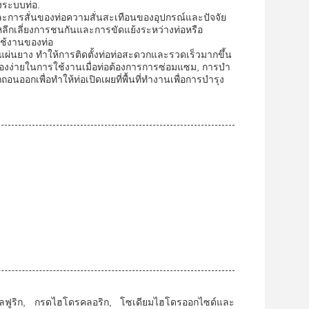
งระบบท่อ.
ขยับและการสั่นของท่อความสั่นสะเทือนของอุปกรณ์และปัจจัย
ยหลีกเลี่ยงการชนกันและการขัดแย้งระหว่างท่อหรือ
ใช้งานของท่อ
่มีแผ่นยาง ทําให้การติดตั้งท่อท่อสะดวกและรวดเร็วมากขึ้น
่องง่ายในการใช้งานเมื่อท่อต้องการการซ่อมแซม, การบํา
กเพื่อทําให้ท่อเปิดเผยที่พื้นที่ทํางานเพื่อการบํารุง
ซัลฟูริก, กรดไฮโดรคลอริก, โซเดียมไฮโดรออกไซด์และ