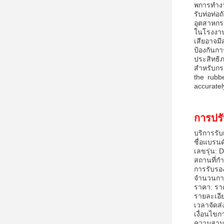
พการทํางา
รับท่อท่
อุตสาหกรร
ในโรงงานบ
เสียอาจมี
ป้องกันก
ประสิทธิ
สําหรับกร
the rubb
accuratel
การปรั
บริการรับ
ชื่อแบรนด์
เลขรุ่น:
สถานที่กํ
การรับรอ
จํานวนการส
ราคา: รา
รายละเอี
เวลาจัดส่
เงื่อนไขก
ความสามา