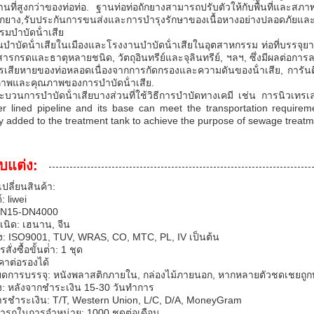
นที่สูงกว่าของท่อท่อ. ฐานท่อท่อถักยางสามารถปรับตัวให้กับพื้นที่และสภาพกา
อถักยาง,รับประกันการขนส่งและการบํารุงรักษาของเนื้อหางอย่างปลอดภัยแล
มบําบัดน้ําเสีย
ําบัดน้ําเสียในเมืองและโรงงานบําบัดน้ําเสียในอุตสาหกรรม ท่อที่บรรจุยาง
สารกรดและธาตุหลายชนิด, วัตถุอินทรีย์และจุลินทรีย์, ฯลฯ, ซึ่งมีผลต่อการ
ารเสียหายของท่อหลอดเนื่องจากการกัดกรองและความดันของน้ําเสีย, การันต
ภาพและคุณภาพของการบําบัดน้ําเสีย.
ะบวนการบําบัดน้ําเสียบางส่วนที่ใช้วิธีการบําบัดทางเคมี เช่น การนิวเทร
er lined pipeline and its base can meet the transportation require
y added to the treatment tank to achieve the purpose of sewage treatm
บแต่ง:
เปลี่ยนสินค้า:
: liwei
 DN15-DN4000
าเนิด: เฮนาน, จีน
ง: ISO9001, TUV, WRAS, CO, MTC, PL, IV เป็นต้น
ั่งซื้อขั้นต่ํา: 1 ชุด
คาต่อรองได้
ยดการบรรจุ: หนังพลาสติกภายใน, กล่องไม้ภายนอก, หากหลายตัวชดเชยถูกบรร
ง: หลังจากชําระเงิน 15-30 วันทําการ
ารชําระเงิน: T/T, Western Union, L/C, D/A, MoneyGram
รถในการจําหน่าย: 1000 ชุดต่อเดือน