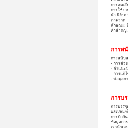
การลดเสียง
การใช้งาน:
คํา คีย์: 
ภาพวาด:
ลักษณะ: ป
คําสําคัญ
การสน
การสนับส
- การช่วย
- คําแนะน
- การแก้
- ข้อมูลก
การบร
การบรรจุผ
ผลิตภัณฑ์
การปักกัน
ข้อมูลการ
เรานําเสน