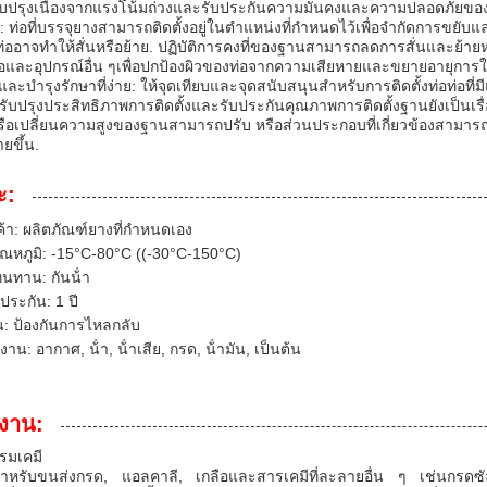
ับปรุงเนื่องจากแรงโน้มถ่วงและรับประกันความมั่นคงและความปลอดภัยขอ
ตั้ง: ท่อที่บรรจุยางสามารถติดตั้งอยู่ในตําแหน่งที่กําหนดไว้เพื่อจํากัดการ
่อท่ออาจทําให้สั่นหรือย้าย. ปฏิบัติการคงที่ของฐานสามารถลดการสั่นและย้า
่อและอุปกรณ์อื่น ๆเพื่อปกป้องผิวของท่อจากความเสียหายและขยายอายุการ
งและบํารุงรักษาที่ง่าย: ให้จุดเทียบและจุดสนับสนุนสําหรับการติดตั้งท่อท่อที
บปรุงประสิทธิภาพการติดตั้งและรับประกันคุณภาพการติดตั้งฐานยังเป็นเรื
รือเปลี่ยนความสูงของฐานสามารถปรับ หรือส่วนประกอบที่เกี่ยวข้องสามารถถอนออ
ายขึ้น.
ะ:
นค้า: ผลิตภัณฑ์ยางที่กําหนดเอง
ณหภูมิ: -15°C-80°C ((-30°C-150°C)
นทาน: กันน้ํา
ประกัน: 1 ปี
ัน: ป้องกันการไหลกลับ
าน: อากาศ, น้ํา, น้ําเสีย, กรด, น้ํามัน, เป็นต้น
งาน:
รมเคมี
ําหรับขนส่งกรด, แอลคาลี, เกลือและสารเคมีที่ละลายอื่น ๆ เช่นกรด