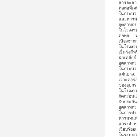
สารละลาย
ท่อท่อที่
ในกระบวน
และความม
อุตสาหกร
ในโรงงาน
ต่อท่อ. 
เนื่องจา
ในโรงงาน
เย็นรังสี
นิวเคลียร์
อุตสาหก
ในกระบวน
แผ่นยาง.
เจาะคอรอ
ของอุปกร
ในโรงงานห
กัดกร่อน
รับประกั
อุตสาหกร
ในการทําเ
ความทนทา
แกร่งสํา
เรียบร้อ
ในระบบกา