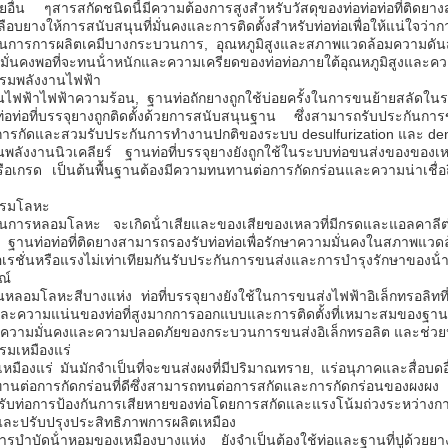
อื่น ๆสารสกัดชนิดนี้มีความต้องการสูงสําหรับวัสดุของท่อท่อท่อที่ติด
เคลือบยางให้การสนับสนุนที่มั่นคงและการติดตั้งสําหรับท่อท่อเพื่อให้แน่ใจว
การการผลิตเคมีบางกระบวนการ, อุณหภูมิสูงและสภาพแวดล้อมความดันสูงยั
ั่นคงพอที่จะทนน้ําหนักและความเครียดของท่อท่อภายใต้อุณหภูมิสูงและคว
รมพลังงานไฟฟ้า
ไฟฟ้าไฟฟ้าความร้อน, ฐานท่อถักยางถูกใช้บ่อยครั้งในการขนย้ายสลัดในระบบ
ท่อท่อที่บรรจุยางถูกติดตั้งด้วยการสนับสนุนฐาน ซึ่งสามารถรับประกันการ
กการกัดและสวมรับประกันการทํางานปกติของระบบ desulfurization และ deni
พลังงานนิวเคลียร์ ฐานท่อที่บรรจุยางยังถูกใช้ในระบบท่อขนส่งของของเ
หรือเกรด เป็นต้นพื้นฐานต้องมีความทนทานต่อการกัดกร่อนและความน่าเชื่อถ
.
รรมโลหะ
การหลอมโลหะ จะเกิดน้ําเสียและของเสียของเหลวที่มีกรดและแอลคาลีต่าง
 ฐานท่อท่อที่ติดยางสามารถรองรับท่อท่อเพื่อรักษาความมั่นคงในสภาพแวดล้
เรชั่นหรือแรงไม่เท่าเทียมกันรับประกันการขนส่งและการบํารุงรักษาขอ
ณ์
ลอมโลหะสีบางแห่ง ท่อที่บรรจุยางยังใช้ในการขนส่งไฟฟ้าอิเล็กทรอลิทที่
และความแน่นของท่อที่สูงมากการออกแบบและการติดตั้งที่เหมาะสมของฐานท่อย
นความมั่นคงและความปลอดภัยของกระบวนการขนส่งอิเล็กทรอลิต และช่
รมเหมืองแร่
หมืองแร่ มันมักจําเป็นที่จะขนส่งผงที่มีปริมาณทราย, แร่อนุภาคและสื่อบ
นต่อการกัดกร่อนที่ดีซึ่งสามารถทนต่อการสกัดและการกัดกร่อนของผงผง แ
หรับท่อการป้องกันการเสียหายของท่อโดยการสกัดและแรงโน้มถ่วงระห
ยและปรับปรุงประสิทธิภาพการผลิตเหมือง
รบําบัดน้ําหอมของเหมืองบางแห่ง ยังจําเป็นต้องใช้ท่อและฐานที่ปูด้ว