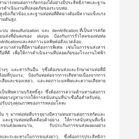
ยางสามารถทนต่อการกัดกรองได้อย่างมีประสิทธิภาพและฐาน
่าการดําเนินงานที่ปลอดภัยของระบบท่อ.
งเกี่ยวข้อง,และฐานท่อท่อที่ติดยางต้องมีความแข็งแรง
ามดันสูง.
 desulfurization และ denitrification.ที่เป็นสารสกัด
ขนส่งที่มั่นคงของ slurps ป้องกันการรั่วไหลของท่อท่อ
trificationและลดภาวะมลพิษต่อสิ่งแวดล้อม
หลวบางส่วนที่มีความต้องการพิเศษ เช่นในการขนส่งสาร
ือที่ดี เพื่อให้การดําเนินงานที่ปลอดภัยของโรงงานไฟฟ้า
ๆ และสารกินอื่น ๆซึ่งต้องขนส่งและรักษาผ่านท่อที่มี
อมที่รุนแรง, ป้องกันท่อท่อจากการเสียหายเนื่องจากการ
งน้ําเสียและของเหลว, และลดภาวะมลพิษและความเสียหาย
เป็นพิษความบริสุทธิ์สูง ซึ่งต้องการความต้านทานต่อการ
างปูสามารถให้การสนับสนุนที่น่าเชื่อถือสําหรับท่อ,
วยปรับปรุงคุณภาพของการหลอมโลหะ
ดอื่น ๆ มากท่อท่อที่บรรจุยางมีความทนทานต่อการสกัดและ
ละฐานท่อท่อที่เคลือบด้วยยาง ให้การสนับสนุนที่แข็ง
ว่างการขนส่งผงผงนาน, รับประกันการขนส่งผงผงอย่าง
ยยางและระยะทางในการขนส่งยาว, ซึ่งต้องการประสิทธิภา