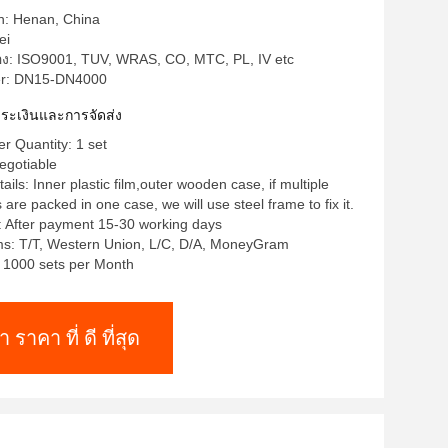
in: Henan, China
ei
รอง: ISO9001, TUV, WRAS, CO, MTC, PL, IV etc
r: DN15-DN4000
าระเงินและการจัดส่ง
 Quantity: 1 set
egotiable
ils: Inner plastic film,outer wooden case, if multiple
re packed in one case, we will use steel frame to fix it.
: After payment 15-30 working days
s: T/T, Western Union, L/C, D/A, MoneyGram
y: 1000 sets per Month
า ราคา ที่ ดี ที่สุด