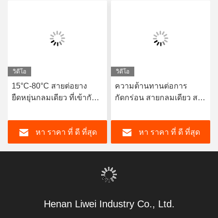
วิดีโอ
วิดีโอ
15°C-80°C สายต่อยาง
ความต้านทานต่อการ
ยืดหยุ่นกลมเดียว ที่เข้ากัน
กัดกร่อน สายกลมเดียว สาย
ได้กับสื่ออากาศ ให้อายุการ
ยางยืดหยุ่น องค์ประกอบ
ใช้งานยาวและทนทานสูง
ยืดหยุ่น เหมาะสําหรับระบบ
หา ราคา ที่ ดี ที่สุด
หา ราคา ที่ ดี ที่สุด
กว่า
ท่อแบบไดนามิกที่ต้องการ
การชดเชยการเคลื่อนไหว
Henan Liwei Industry Co., Ltd.