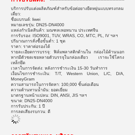
บริการปรับแต่งผลิตภัณฑ์สำหรับข้อต่อยางยืดหยุ่นแบบทรงกลม
เดี่ยว:
ชื่อแบรนด์: liwei
หมายเลขรุ่น: DN25-DN4000
แหล่งกำเนิดสินค้า: มณฑลเหอหนาน ประเทศจีน
การรับรอง: ISO9001, TUV, WRAS, CO, MTC, PL, IV ฯลฯ
ปริมาณการสั่งซื้อขั้นต่ำ: 1 ชุด
ราคา: ราคาต่อรองได้
รายละเอียดการบรรจุ: ฟิล์มพลาสติกด้านใน กล่องไม้ด้านนอก
หากมีตัวชดเชยหลายตัวบรรจุในกล่องเดียว เราจะใช้โครง
เหล็กยึด
เวลาในการจัดส่ง: หลังการชำระเงิน 15-30 วันทำการ
เงื่อนไขการชำระเงิน: T/T, Western Union, L/C, D/A,
MoneyGram
ความสามารถในการจัดหา: 100,000 ชิ้นต่อเดือน
ความต้านทานน้ำมัน: ยอดเยี่ยม
มาตรฐานหน้าแปลน: DIN, ANSI, JIS ฯลฯ
ขนาด: DN25-DN4000
การรับประกัน: 1 ปี
การลดเสียงรบกวน: ดี