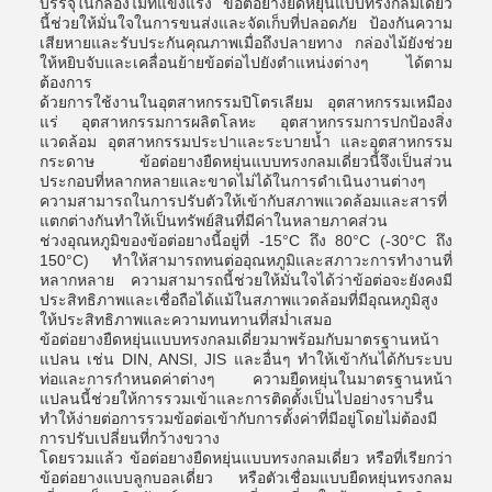
บรรจุในกล่องไม้ที่แข็งแรง ข้อต่อยางยืดหยุ่นแบบทรงกลมเดี่ยว
นี้ช่วยให้มั่นใจในการขนส่งและจัดเก็บที่ปลอดภัย ป้องกันความ
เสียหายและรับประกันคุณภาพเมื่อถึงปลายทาง กล่องไม้ยังช่วย
ให้หยิบจับและเคลื่อนย้ายข้อต่อไปยังตำแหน่งต่างๆ ได้ตาม
ต้องการ
ด้วยการใช้งานในอุตสาหกรรมปิโตรเลียม อุตสาหกรรมเหมือง
แร่ อุตสาหกรรมการผลิตโลหะ อุตสาหกรรมการปกป้องสิ่ง
แวดล้อม อุตสาหกรรมประปาและระบายน้ำ และอุตสาหกรรม
กระดาษ ข้อต่อยางยืดหยุ่นแบบทรงกลมเดี่ยวนี้จึงเป็นส่วน
ประกอบที่หลากหลายและขาดไม่ได้ในการดำเนินงานต่างๆ
ความสามารถในการปรับตัวให้เข้ากับสภาพแวดล้อมและสารที่
แตกต่างกันทำให้เป็นทรัพย์สินที่มีค่าในหลายภาคส่วน
ช่วงอุณหภูมิของข้อต่อยางนี้อยู่ที่ -15°C ถึง 80°C (-30°C ถึง
150°C) ทำให้สามารถทนต่ออุณหภูมิและสภาวะการทำงานที่
หลากหลาย ความสามารถนี้ช่วยให้มั่นใจได้ว่าข้อต่อจะยังคงมี
ประสิทธิภาพและเชื่อถือได้แม้ในสภาพแวดล้อมที่มีอุณหภูมิสูง
ให้ประสิทธิภาพและความทนทานที่สม่ำเสมอ
ข้อต่อยางยืดหยุ่นแบบทรงกลมเดี่ยวมาพร้อมกับมาตรฐานหน้า
แปลน เช่น DIN, ANSI, JIS และอื่นๆ ทำให้เข้ากันได้กับระบบ
ท่อและการกำหนดค่าต่างๆ ความยืดหยุ่นในมาตรฐานหน้า
แปลนนี้ช่วยให้การรวมเข้าและการติดตั้งเป็นไปอย่างราบรื่น
ทำให้ง่ายต่อการรวมข้อต่อเข้ากับการตั้งค่าที่มีอยู่โดยไม่ต้องมี
การปรับเปลี่ยนที่กว้างขวาง
โดยรวมแล้ว ข้อต่อยางยืดหยุ่นแบบทรงกลมเดี่ยว หรือที่เรียกว่า
ข้อต่อยางแบบลูกบอลเดี่ยว หรือตัวเชื่อมแบบยืดหยุ่นทรงกลม