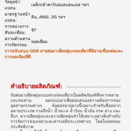
วัสดุหน้า
เหล็กกล้าคาร์บอนสแตนเลส ฯลฯ
แปลน:
มาตรฐานหน้า
ดิน, ANSI, JIS ฯลฯ
แปลน:
การหน่วงการ
สูง
สั่นสะเทือน:
ความต้านทาน
ยอดเยี่ยม
การกัดกร่อน:
การสนับสนุน OEM สายต่อยางยืดหยุ่นกลมเดียวที่มีสายเชื่อมต่อและ
การลดเสียงที่ดี
คำอธิบายผลิตภัณฑ์:
ข้อต่อยางยืดหยุ่นแบบทรงกลมเดี่ยวเป็นผลิตภัณฑ์ที่หลากหลาย
และทนทาน ออกแบบมาเพื่อตอบสนองความต้องการของ
อุตสาหกรรมต่างๆ ข้อต่อขยายยางนี้เหมาะสำหรับสื่อหลาก
หลายประเภท รวมถึงน้ำ น้ำทะเล น้ำร้อน น้ำมัน กรด ด่าง และ
อื่นๆ ความยืดหยุ่นและความยืดหยุ่นทำให้เหมาะอย่างยิ่งสำหรับ
การจัดการของเหลวและสารเคมีประเภทต่างๆ โดยไม่ลดทอน
ประสิทธิภาพ