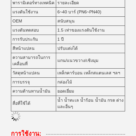
พารามิเตอร์ทางเทคนิค
รายละเอียด
แรงดันใช้งาน
6~40 บาร์ (PN6~PN40)
OEM
สนับสนุน
แรงดันทดสอบ
1.5 เท่าของแรงดันใช้งาน
การรับประกัน
1 ปี
สีหน้าแปลน
ปรับแต่งได้
ความสามารถในการ
แกน/แนวขวาง/เชิงมุม
เคลื่อนที่
วัสดุหน้าแปลน
เหล็กคาร์บอน เหล็กสแตนเลส ฯลฯ
การบรรจุ
กล่องไม้
ความต้านทานน้ำมัน
ยอดเยี่ยม
น้ำ น้ำทะเล น้ำร้อน น้ำมัน กรด ด่าง
สื่อที่ใช้ได้
และอื่นๆ
การใช้งาน: