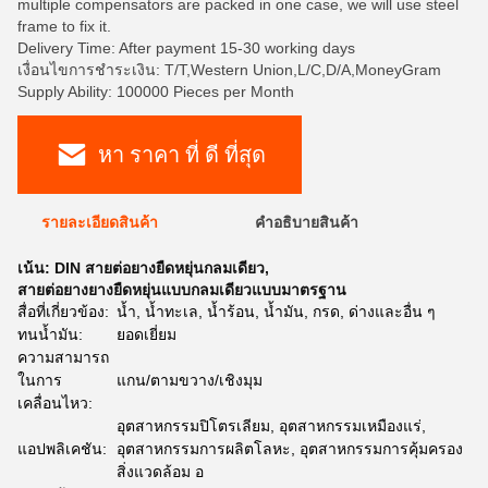
multiple compensators are packed in one case, we will use steel
frame to fix it.
Delivery Time: After payment 15-30 working days
เงื่อนไขการชำระเงิน: T/T,Western Union,L/C,D/A,MoneyGram
Supply Ability: 100000 Pieces per Month
หา ราคา ที่ ดี ที่สุด
รายละเอียดสินค้า
คําอธิบายสินค้า
เน้น:
DIN สายต่อยางยืดหยุ่นกลมเดียว
,
สายต่อยางยางยืดหยุ่นแบบกลมเดียวแบบมาตรฐาน
สื่อที่เกี่ยวข้อง:
น้ำ, น้ำทะเล, น้ำร้อน, น้ำมัน, กรด, ด่างและอื่น ๆ
ทนน้ำมัน:
ยอดเยี่ยม
ความสามารถ
ในการ
แกน/ตามขวาง/เชิงมุม
เคลื่อนไหว:
อุตสาหกรรมปิโตรเลียม, อุตสาหกรรมเหมืองแร่,
แอปพลิเคชัน:
อุตสาหกรรมการผลิตโลหะ, อุตสาหกรรมการคุ้มครอง
สิ่งแวดล้อม อ